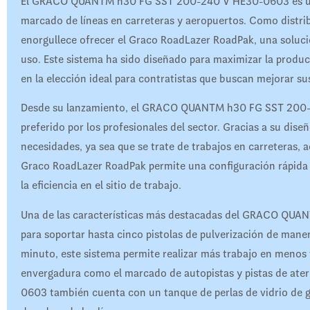
El GRACO QUANTM h30 FG SST 200-240 V HE30-0603 es uno d
marcado de líneas en carreteras y aeropuertos. Como distri
enorgullece ofrecer el Graco RoadLazer RoadPak, una solución
uso. Este sistema ha sido diseñado para maximizar la product
en la elección ideal para contratistas que buscan mejorar su
Desde su lanzamiento, el GRACO QUANTM h30 FG SST 200-
preferido por los profesionales del sector. Gracias a su dis
necesidades, ya sea que se trate de trabajos en carreteras, a
Graco RoadLazer RoadPak permite una configuración rápida y
la eficiencia en el sitio de trabajo.
Una de las características más destacadas del GRACO QU
para soportar hasta cinco pistolas de pulverización de mane
minuto, este sistema permite realizar más trabajo en menos
envergadura como el marcado de autopistas y pistas de a
0603 también cuenta con un tanque de perlas de vidrio de g