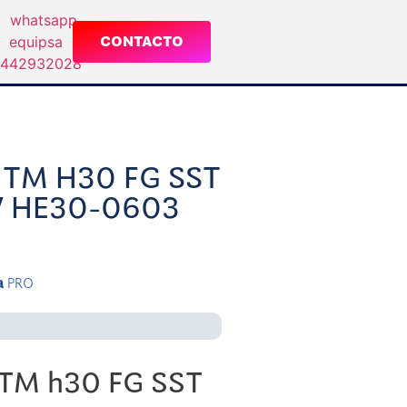
CONTACTO
TM H30 FG SST
V HE30-0603
a
PRO
M h30 FG SST