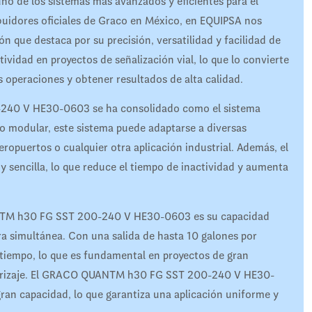
e los sistemas más avanzados y eficientes para el
buidores oficiales de Graco en México, en EQUIPSA nos
 que destaca por su precisión, versatilidad y facilidad de
ividad en proyectos de señalización vial, lo que lo convierte
s operaciones y obtener resultados de alta calidad.
240 V HE30-0603 se ha consolidado como el sistema
eño modular, este sistema puede adaptarse a diversas
eropuertos o cualquier otra aplicación industrial. Además, el
 sencilla, lo que reduce el tiempo de inactividad y aumenta
ANTM h30 FG SST 200-240 V HE30-0603 es su capacidad
ra simultánea. Con una salida de hasta 10 galones por
 tiempo, lo que es fundamental en proyectos de gran
terrizaje. El GRACO QUANTM h30 FG SST 200-240 V HE30-
ran capacidad, lo que garantiza una aplicación uniforme y