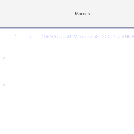
Marcas
Inicio
/
Graco
/
PRO
/ GRACO QUANTM h30 FG SST 200-240 V HE