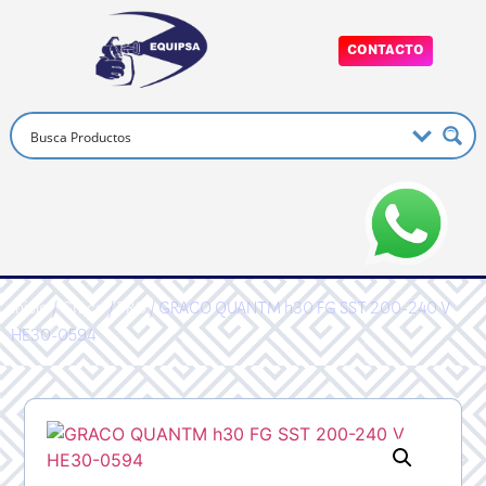
CONTACTO
Inicio
/
Graco
/
PRO
/ GRACO QUANTM h30 FG SST 200-240 V
HE30-0594