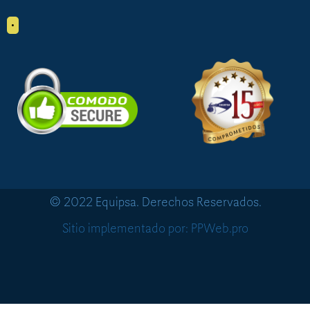
•
© 2022 Equipsa. Derechos Reservados.
Sitio implementado por: PPWeb.pro