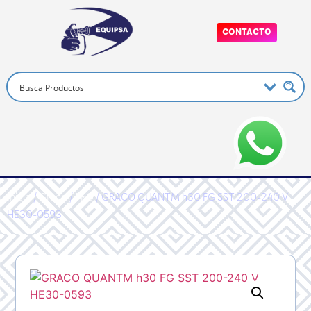
CONTACTO
Inicio
/
Graco
/
PRO
/ GRACO QUANTM h30 FG SST 200-240 V
HE30-0593