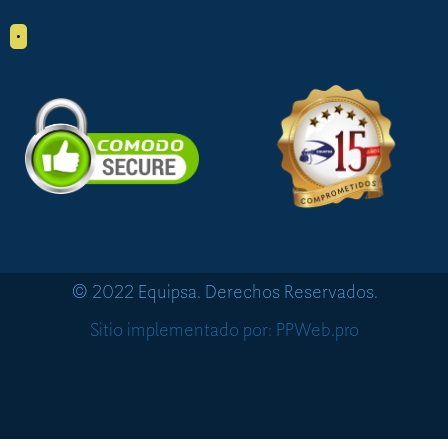
•
© 2022 Equipsa. Derechos Reservados.
Sitio implementado por: PPWeb.pro