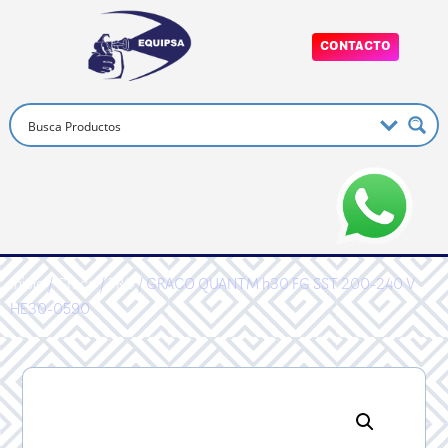
CONTACTO
Inicio
/
Graco
/
PRO
/ GRACO QUANTM h30 FG SST 200-240 V
HE30-0590