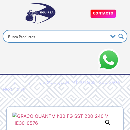
CONTACTO
Inicio
/
Graco
/
PRO
/ GRACO QUANTM h30 FG SST 200-240 V
HE30-0576