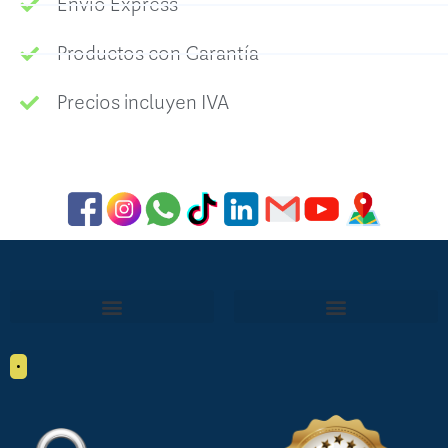
Envío Express
Productos con Garantía
Precios incluyen IVA
•