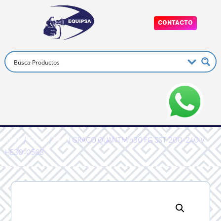
CONTACTO
Inicio
/
Graco
/
PRO
/ GRACO QUANTM h30 FG SST 200-240 V
HE30-0568