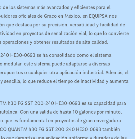
los sistemas más avanzados y eficientes para el
buidores oficiales de Graco en México, en EQUIPSA nos
 que destaca por su precisión, versatilidad y facilidad de
ividad en proyectos de señalización vial, lo que lo convierte
s operaciones y obtener resultados de alta calidad.
240 HE30-0693 se ha consolidado como el sistema
eño modular, este sistema puede adaptarse a diversas
eropuertos o cualquier otra aplicación industrial. Además, el
 sencilla, lo que reduce el tiempo de inactividad y aumenta
ANTM h30 FG SST 200-240 HE30-0693 es su capacidad para
multánea. Con una salida de hasta 10 galones por minuto,
 lo que es fundamental en proyectos de gran envergadura
l GRACO QUANTM h30 FG SST 200-240 HE30-0693 también
 lo que garantiza una aplicación uniforme y duradera de las