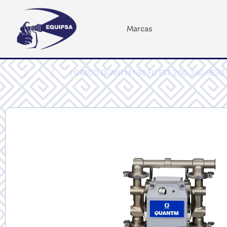
Marcas
Inicio
/
Graco
/
PRO
/ GRACO QUANTM h30 FG SST 200-240 HE30