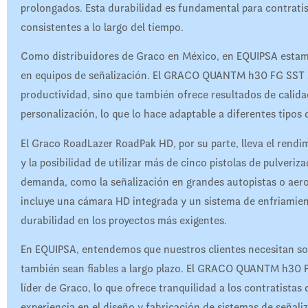
prolongados. Esta durabilidad es fundamental para contrati
consistentes a lo largo del tiempo.
Como distribuidores de Graco en México, en EQUIPSA estamo
en equipos de señalización. El GRACO QUANTM h30 FG SST 
productividad, sino que también ofrece resultados de calida
personalización, lo que lo hace adaptable a diferentes tipos
El Graco RoadLazer RoadPak HD, por su parte, lleva el rendi
y la posibilidad de utilizar más de cinco pistolas de pulveriza
demanda, como la señalización en grandes autopistas o ae
incluye una cámara HD integrada y un sistema de enfriamien
durabilidad en los proyectos más exigentes.
En EQUIPSA, entendemos que nuestros clientes necesitan sol
también sean fiables a largo plazo. El GRACO QUANTM h30 
líder de Graco, lo que ofrece tranquilidad a los contratista
experiencia en el diseño y fabricación de sistemas de señaliz