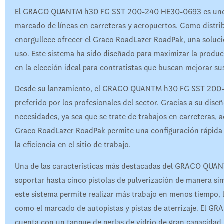
El GRACO QUANTM h30 FG SST 200-240 HE30-0693 es uno de 
marcado de líneas en carreteras y aeropuertos. Como distri
enorgullece ofrecer el Graco RoadLazer RoadPak, una solución
uso. Este sistema ha sido diseñado para maximizar la product
en la elección ideal para contratistas que buscan mejorar su
Desde su lanzamiento, el GRACO QUANTM h30 FG SST 200-
preferido por los profesionales del sector. Gracias a su dis
necesidades, ya sea que se trate de trabajos en carreteras, a
Graco RoadLazer RoadPak permite una configuración rápida y
la eficiencia en el sitio de trabajo.
Una de las características más destacadas del GRACO QU
soportar hasta cinco pistolas de pulverización de manera si
este sistema permite realizar más trabajo en menos tiempo,
como el marcado de autopistas y pistas de aterrizaje. E
cuenta con un tanque de perlas de vidrio de gran capacidad,