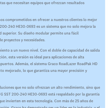
stas que necesitan equipos que ofrezcan resultados
s comprometidos en ofrecer a nuestros clientes lo mejor
200-240 HE30-0693 es un sistema que no solo mejora la
d superior. Su diseño modular permite una fácil
 de proyectos y necesidades.
miento a un nuevo nivel. Con el doble de capacidad de salida
ción, esta versión es ideal para aplicaciones de alta
ropuertos. Además, el sistema Graco RoadLazer RoadPak HD
to mejorado, lo que garantiza una mayor precisión y
uciones que no solo ofrezcan un alto rendimiento, sino que
FG SST 200-240 HE30-0693 está respaldado por la garantía
s que invierten en esta tecnología. Con más de 25 años de
ación, Graco ha demostrado ser un líder en la industria, y el