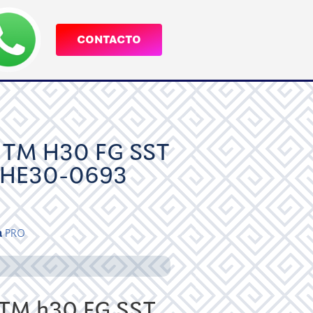
CONTACTO
TM H30 FG SST
 HE30-0693
a
PRO
M h30 FG SST