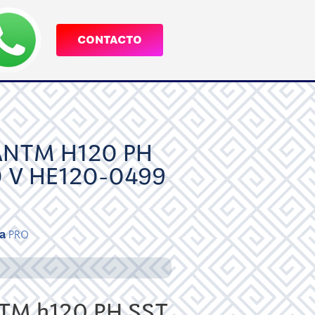
CONTACTO
NTM H120 PH
 V HE120-0499
a
PRO
M h120 PH SST