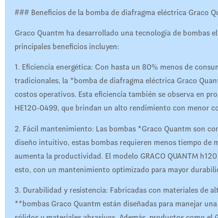
### Beneficios de la bomba de diafragma eléctrica Graco 
Graco Quantm ha desarrollado una tecnología de bombas eléc
principales beneficios incluyen:
1. Eficiencia energética: Con hasta un 80% menos de cons
tradicionales, la *bomba de diafragma eléctrica Graco Quan
costos operativos. Esta eficiencia también se observa e
HE120-0499, que brindan un alto rendimiento con menor c
2. Fácil mantenimiento: Las bombas *Graco Quantm son cono
diseño intuitivo, estas bombas requieren menos tiempo de m
aumenta la productividad. El modelo GRACO QUANTM h120 
esto, con un mantenimiento optimizado para mayor durabili
3. Durabilidad y resistencia: Fabricadas con materiales de a
**bombas Graco Quantm están diseñadas para manejar una am
sólidos y materiales abrasivos. Además, productos como