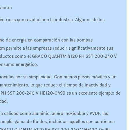
Quantm
tricas que revoluciona la industria. Algunos de los
umo de energía en comparación con las bombas
tm permite a las empresas reducir significativamente sus
n productos como el GRACO QUANTM h120 PH SST 200-240 V
onsumo energético.
cidas por su simplicidad. Con menos piezas móviles y un
antenimiento, lo que reduce el tiempo de inactividad y
PH SST 200-240 V HE120-0499 es un excelente ejemplo de
dad.
lta calidad como aluminio, acero inoxidable y PVDF, las
plia gama de fluidos, incluidos aquellos que contienen
 el GRACO QUANTM h120 PH SST 200-240 V HE120-0499