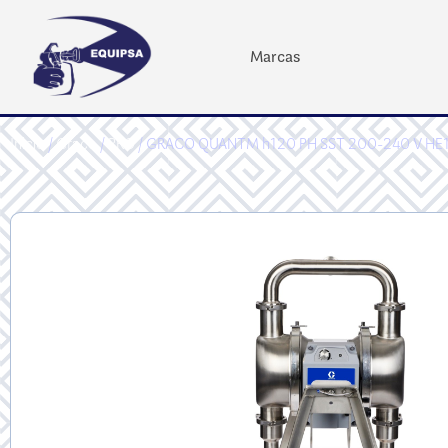
Marcas
Inicio
/
Graco
/
PRO
/ GRACO QUANTM h120 PH SST 200-240 V HE