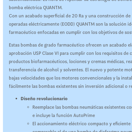
bomba eléctrica QUANTM.
Con un acabado superficial de 20 Ra y una construcción de
operadas eléctricamente (EODD) QUANTM son la solución idea
farmacéutico enfocadas en cumplir con los objetivos de sost
Estas bombas de grado farmacéutico ofrecen un acabado ele
aprobación USP Clase VI para cumplir con los requisitos de 
productos biofarmacéuticos, lociones y cremas médicas, re
transferencia de alcohol y solventes. El nuevo y potente mo
bajas velocidades que los motores convencionales y la instal
fácilmente las bombas existentes sin inversión adicional o r
Diseño revolucionario
Reemplace las bombas neumáticas existentes con
e incluye la función AutoPrime
El accionamiento eléctrico compacto y eficiente
comparable al de una bomba de diafragma neum