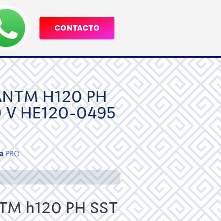
CONTACTO
NTM H120 PH
 V HE120-0495
a
PRO
M h120 PH SST