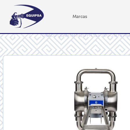
Marcas
Inicio
/
Graco
/
PRO
/ GRACO QUANTM h120 PH SST 200-240 V HE