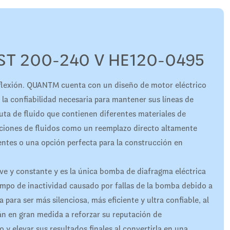
T 200-240 V HE120-0495
flexión. QUANTM cuenta con un diseño de motor eléctrico
 la confiabilidad necesaria para mantener sus líneas de
ta de fluido que contienen diferentes materiales de
aciones de fluidos como un reemplazo directo altamente
ntes o una opción perfecta para la construcción en
ave y constante y es la única bomba de diafragma eléctrica
iempo de inactividad causado por fallas de la bomba debido a
para ser más silenciosa, más eficiente y ultra confiable, al
n en gran medida a reforzar su reputación de
 y elevar sus resultados finales al convertirla en una