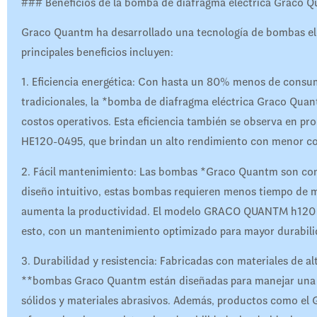
### Beneficios de la bomba de diafragma eléctrica Graco 
Graco Quantm ha desarrollado una tecnología de bombas eléc
principales beneficios incluyen:
1. Eficiencia energética: Con hasta un 80% menos de cons
tradicionales, la *bomba de diafragma eléctrica Graco Quan
costos operativos. Esta eficiencia también se observa e
HE120-0495, que brindan un alto rendimiento con menor c
2. Fácil mantenimiento: Las bombas *Graco Quantm son cono
diseño intuitivo, estas bombas requieren menos tiempo de m
aumenta la productividad. El modelo GRACO QUANTM h120 
esto, con un mantenimiento optimizado para mayor durabili
3. Durabilidad y resistencia: Fabricadas con materiales de a
**bombas Graco Quantm están diseñadas para manejar una am
sólidos y materiales abrasivos. Además, productos como