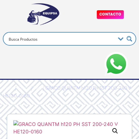
CONTACTO
Inicio
/
Graco
/
PRO
/ GRACO QUANTM h120 PH SST 200-240 V
HE120-0160