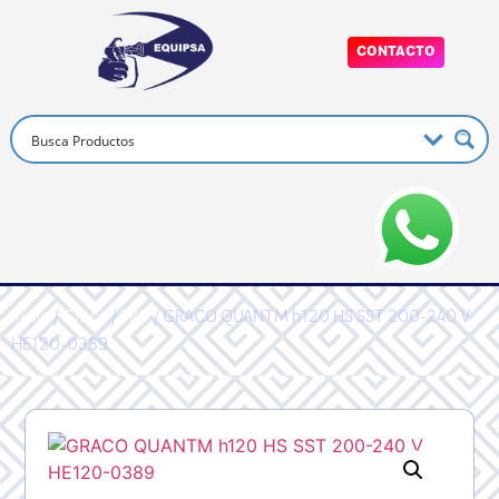
CONTACTO
Inicio
/
Graco
/
PRO
/ GRACO QUANTM h120 HS SST 200-240 V
HE120-0389