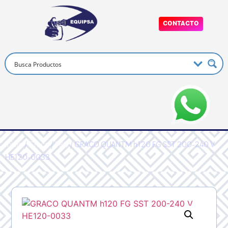
CONTACTO
Inicio
/
Graco
/
PRO
/ GRACO QUANTM h120 FG SST 200-240 V
HE120-0033