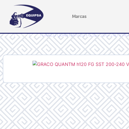
Marcas
Inicio
/
Graco
/
PRO
/ GRACO QUANTM h120 FG SST 200-240 V H