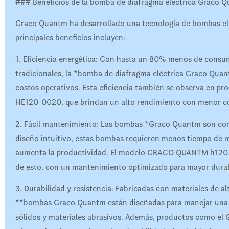
### Beneficios de la bomba de diafragma eléctrica Graco 
Graco Quantm ha desarrollado una tecnología de bombas eléc
principales beneficios incluyen:
1. Eficiencia energética: Con hasta un 80% menos de cons
tradicionales, la *bomba de diafragma eléctrica Graco Quan
costos operativos. Esta eficiencia también se observa e
HE120-0020, que brindan un alto rendimiento con menor c
2. Fácil mantenimiento: Las bombas *Graco Quantm son cono
diseño intuitivo, estas bombas requieren menos tiempo de m
aumenta la productividad. El modelo GRACO QUANTM h120
de esto, con un mantenimiento optimizado para mayor durab
3. Durabilidad y resistencia: Fabricadas con materiales de a
**bombas Graco Quantm están diseñadas para manejar una am
sólidos y materiales abrasivos. Además, productos com