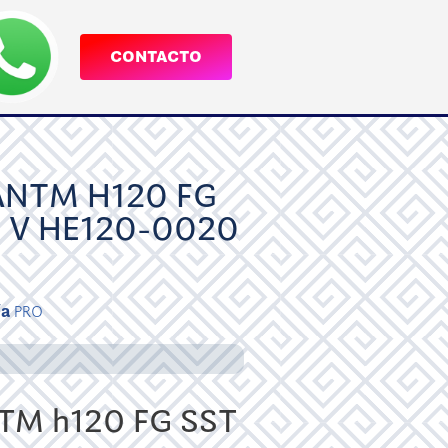
CONTACTO
NTM H120 FG
 V HE120-0020
ía
PRO
M h120 FG SST