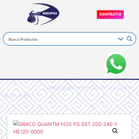
CONTACTO
Inicio
/
Graco
/
PRO
/ GRACO QUANTM h120 FG SST 200-240 V
HE120-0000