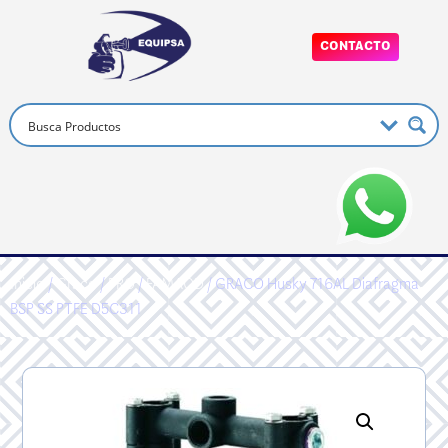
CONTACTO
Inicio
/
Graco
/
PRO
/
FAMAOD
/ GRACO Husky 716AL Diafragma
BSP SS PTFE D5C311