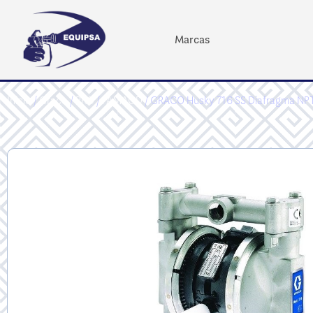
Marcas
Inicio
/
Graco
/
PRO
/
FAMAOD
/ GRACO Husky 716 SS Diafragma NP