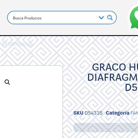
T PP TPE D54335
GRACO HU
DIAFRAGMA
D5
SKU
D54335
Categoría
FA