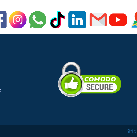
d
Siti