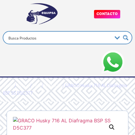
CONTACTO
Inicio
/
Graco
/
PRO
/
FAMAOD
/ GRACO Husky 716 AL Diafragma
BSP SS D5C377