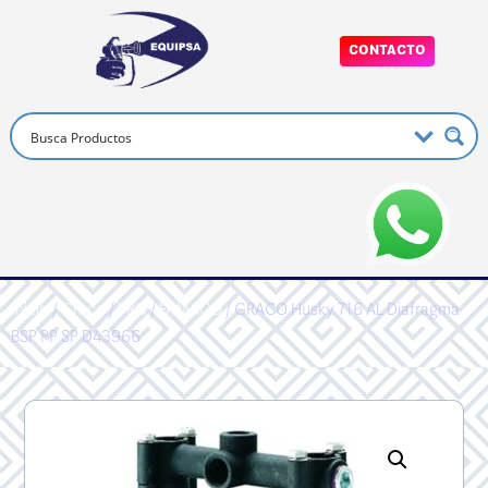
CONTACTO
Inicio
/
Graco
/
PRO
/
FAMAOD
/ GRACO Husky 716 AL Diafragma
BSP PP SP D43966