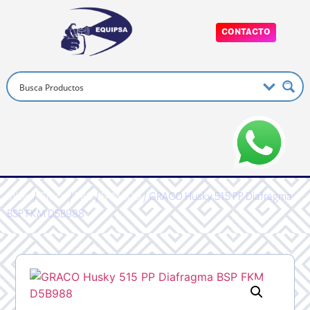
CONTACTO
Inicio
/
Graco
/
PRO
/
FAMAOD
/ GRACO Husky 515 PP Diafragma
BSP FKM D5B988