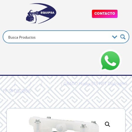
CONTACTO
Inicio
/
Graco
/
PRO
/
FAMAOD
/ GRACO Husky 515 NPT Diafragma
PP SP D52D06