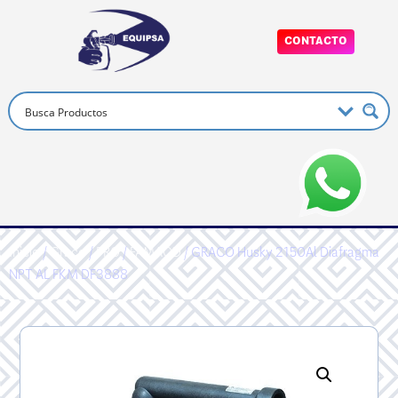
CONTACTO
Inicio
/
Graco
/
PRO
/
FAMAOD
/ GRACO Husky 2150Al Diafragma
NPT AL FKM DF3888