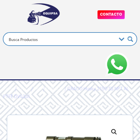
CONTACTO
Inicio
/
Graco
/
PRO
/
FAMAOD
/ GRACO Husky 2150 SS NPT AL
PTFE DV4341