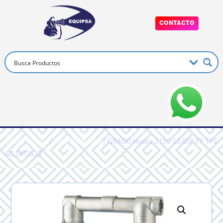
CONTACTO
Inicio
/
Graco
/
PRO
/
FAMAOD
/ GRACO Husky 2150 SS BSP PP TPE
AC DFD525