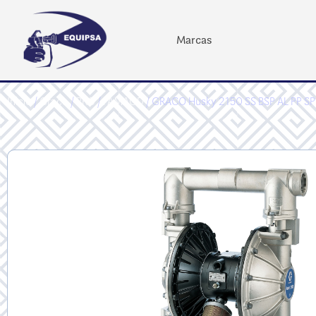
Marcas
Inicio
/
Graco
/
PRO
/
FAMAOD
/ GRACO Husky 2150 SS BSP AL PP S