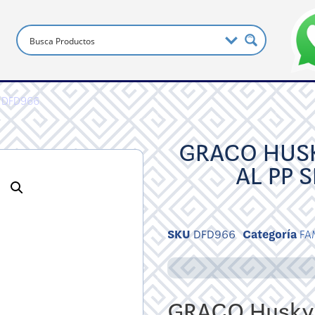
P DFD966
GRACO HUSK
AL PP 
SKU
DFD966
Categoría
FA
GRACO Husky 