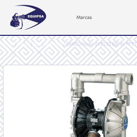
Marcas
Inicio
/
Graco
/
PRO
/
FAMAOD
/ GRACO Husky 2150 SS BSP AL PP P