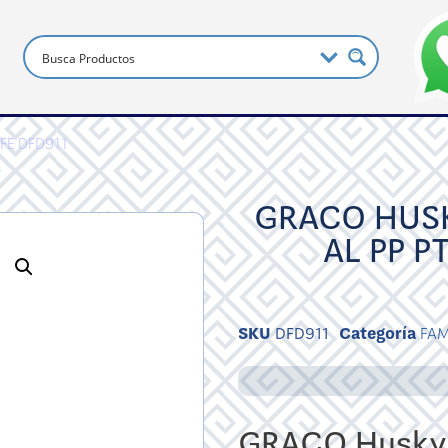
TFE DFD911
GRACO HUSK
AL PP P
SKU
DFD911
Categoría
FA
GRACO Husky 