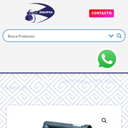
CONTACTO
Inicio
/
Graco
/
PRO
/
FAMAOD
/ GRACO Husky 2150 AL BSP SS
PTFE DFC411