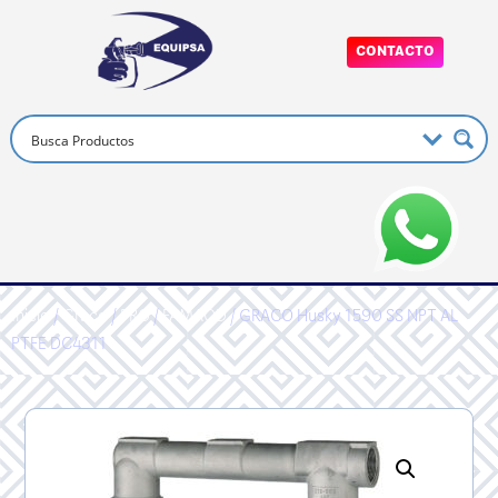
CONTACTO
Inicio
/
Graco
/
PRO
/
FAMAOD
/ GRACO Husky 1590 SS NPT AL
PTFE DC4311