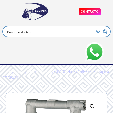
CONTACTO
Inicio
/
Graco
/
PRO
/
FAMAOD
/ GRACO Husky 1590 SS Diafragma
PT DB4311