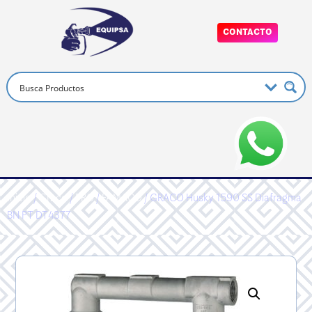
CONTACTO
Inicio
/
Graco
/
PRO
/
FAMAOD
/ GRACO Husky 1590 SS Diafragma
BN PT DT4377