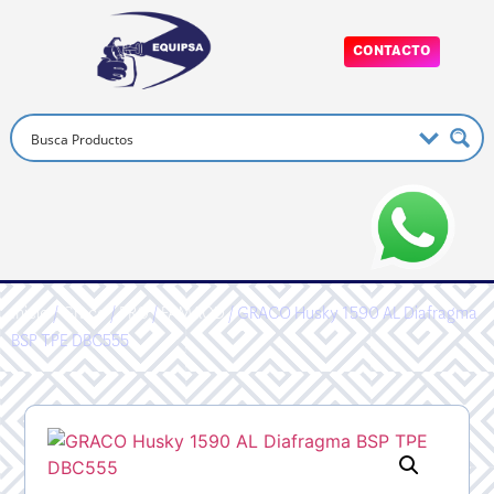
CONTACTO
Inicio
/
Graco
/
PRO
/
FAMAOD
/ GRACO Husky 1590 AL Diafragma
BSP TPE DBC555