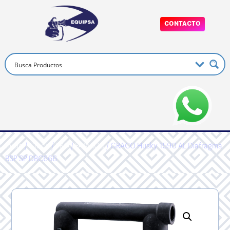
CONTACTO
Inicio
/
Graco
/
PRO
/
FAMAOD
/ GRACO Husky 1590 AL Diafragma
BSP SP DBC666