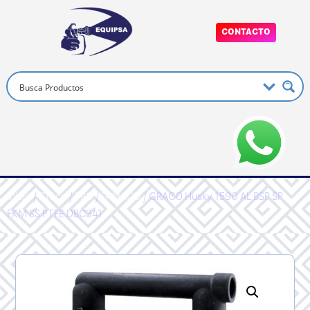
CONTACTO
Inicio
/
Graco
/
PRO
/
FAMAOD
/ GRACO Husky 1590 AL BSP SP
FKM SS PTFE DBC341