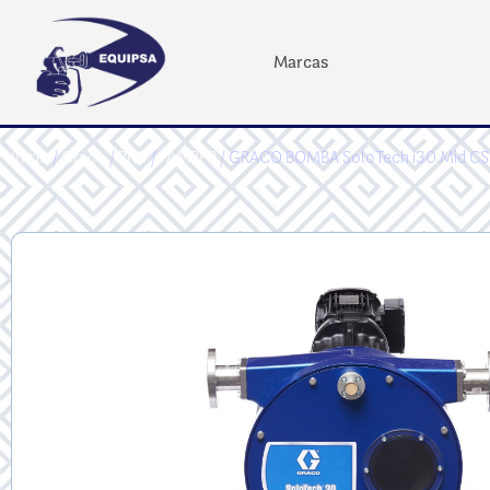
Marcas
Inicio
/
Graco
/
PRO
/
FAMPPP
/ GRACO BOMBA SoloTech i30 Mid CS