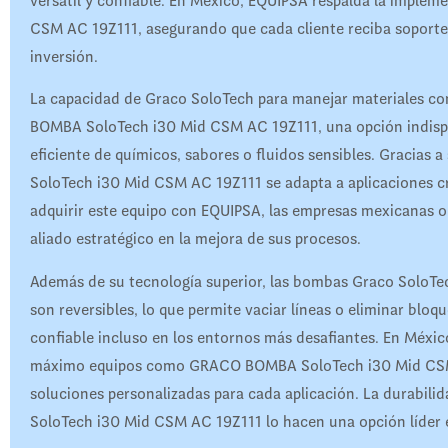
versátil y confiable. En México, EQUIPSA respalda la imp
CSM AC 19Z111, asegurando que cada cliente reciba soporte 
inversión.
La capacidad de Graco SoloTech para manejar materiales co
BOMBA SoloTech i30 Mid CSM AC 19Z111, una opción indispen
eficiente de químicos, sabores o fluidos sensibles. Gracias
SoloTech i30 Mid CSM AC 19Z111 se adapta a aplicaciones crít
adquirir este equipo con EQUIPSA, las empresas mexicanas o
aliado estratégico en la mejora de sus procesos.
Además de su tecnología superior, las bombas Graco Sol
son reversibles, lo que permite vaciar líneas o eliminar bloq
confiable incluso en los entornos más desafiantes. En Méxic
máximo equipos como GRACO BOMBA SoloTech i30 Mid CSM 
soluciones personalizadas para cada aplicación. La durabi
SoloTech i30 Mid CSM AC 19Z111 lo hacen una opción líder 