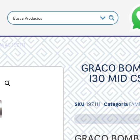
M AC 19Z111
GRACO BOM
I30 MID C
SKU
19Z111
Categoría
FAM
GRACO BOMBA