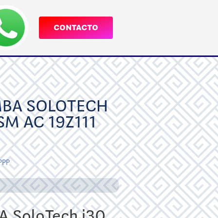
CONTACTO
BA SOLOTECH
SM AC 19Z111
PPP
 SoloTech i30