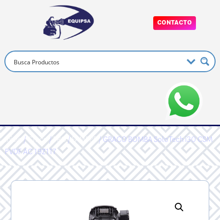
CONTACTO
Inicio
/
Graco
/
PRO
/
FAMPPP
/ GRACO BOMBA SoloTech i30 CSM
PVDF AC 19Z117