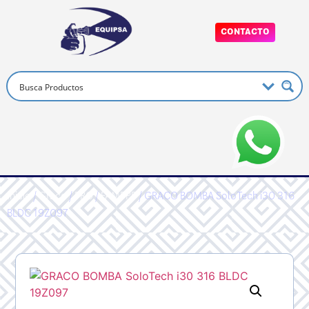
CONTACTO
Inicio
/
Graco
/
PRO
/
FAMPPP
/ GRACO BOMBA SoloTech i30 316
BLDC 19Z097