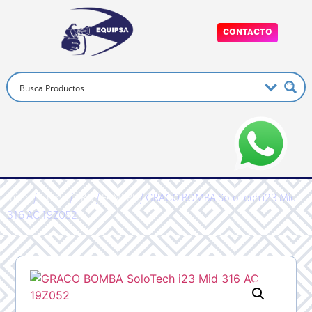
CONTACTO
Inicio
/
Graco
/
PRO
/
FAMPPP
/ GRACO BOMBA SoloTech i23 Mid
316 AC 19Z052