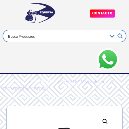
CONTACTO
Inicio
/
Graco
/
PRO
/
FAMPPP
/ GRACO BOMBA SoloTech i23
EPDM PVDF AC 19Z054