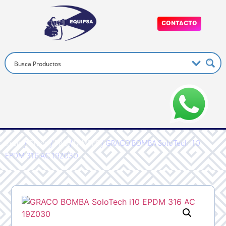
CONTACTO
Inicio
/
Graco
/
PRO
/
FAMPPP
/ GRACO BOMBA SoloTech i10
EPDM 316 AC 19Z030