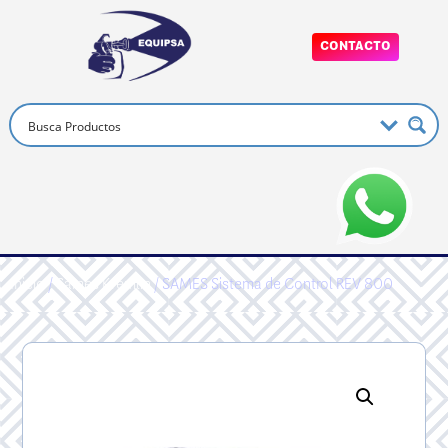
CONTACTO
Inicio
/
Sames Kremlin
/ SAMES Sistema de Control REV 800