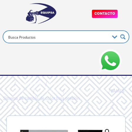
CONTACTO
Inicio
/
Sames Kremlin
/
Aplicacion de
Recubrimientos
/
Electrostático
/
Cambiadores de color
/ SAMES
Sistema de cambio de color baja presión