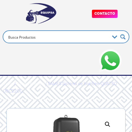
CONTACTO
Inicio
/
Sames Kremlin
/ SAMES Sistema de bombeo QUATRO
08C2200