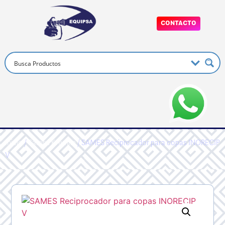
CONTACTO
Inicio
/
Sames Kremlin
/ SAMES Reciprocador para copas INORECIP
V