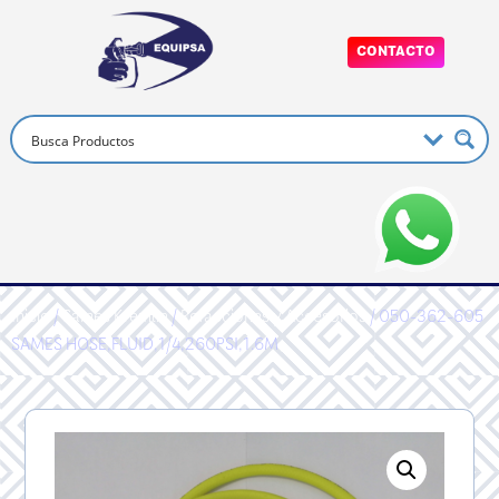
CONTACTO
Inicio
/
Sames Kremlin
/
Refacciones y Accesorios
/ 050-362-605
SAMES HOSE,FLUID,1/4,260PSI,1.6M