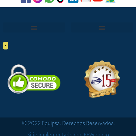
•
© 2022 Equipsa. Derechos Reservados.
Sitio implementado por: PPWeb.pro