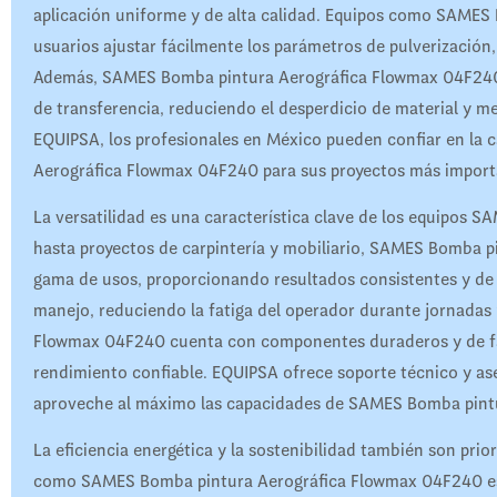
aplicación uniforme y de alta calidad. Equipos como SAMES
usuarios ajustar fácilmente los parámetros de pulverización,
Además, SAMES Bomba pintura Aerográfica Flowmax 04F240 e
de transferencia, reduciendo el desperdicio de material y me
EQUIPSA, los profesionales en México pueden confiar en la 
Aerográfica Flowmax 04F240 para sus proyectos más importa
La versatilidad es una característica clave de los equipos S
hasta proyectos de carpintería y mobiliario, SAMES Bomba 
gama de usos, proporcionando resultados consistentes y de al
manejo, reduciendo la fatiga del operador durante jornada
Flowmax 04F240 cuenta con componentes duraderos y de fáci
rendimiento confiable. EQUIPSA ofrece soporte técnico y ase
aproveche al máximo las capacidades de SAMES Bomba pint
La eficiencia energética y la sostenibilidad también son pri
como SAMES Bomba pintura Aerográfica Flowmax 04F240 es