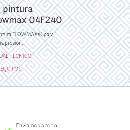
pintura
Flowmax 04F240
 pintura FLOWMAX® para
ia presión.
UAL TECNICO
 EQUIPOS
Enviamos a todo