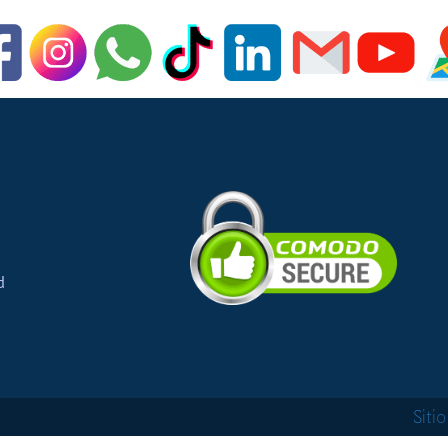
d
Siti