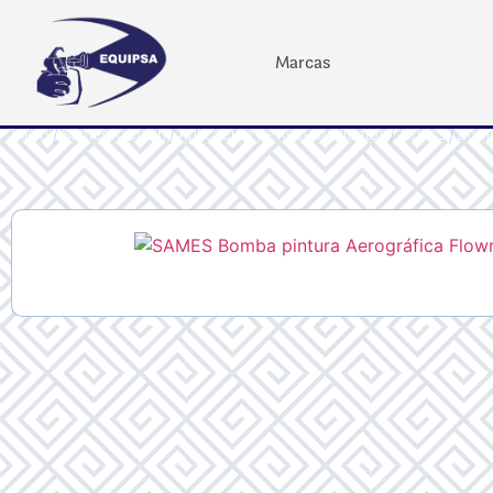
Marcas
Inicio
/
Sames Kremlin
/
Aplicacion de Recubrimientos
/
Airless
/
Bom