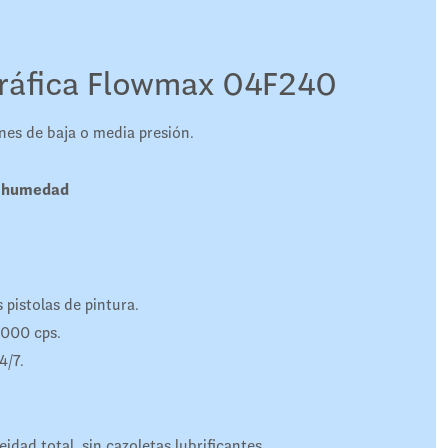
ráfica Flowmax 04F240
es de baja o media presión.
a humedad
 pistolas de pintura.
.000 cps.
4/7.
dad total, sin cazoletas lubrificantes.