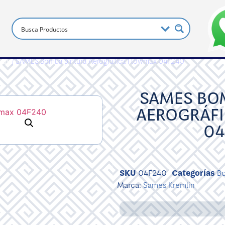
bas
/ SAMES Bomba pintura Aerográfica Flowmax 04F240
SAMES BO
AEROGRÁF
04
SKU
04F240
Categorías
B
Marca:
Sames Kremlin