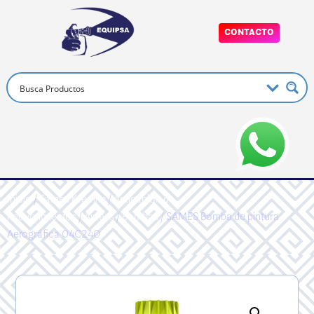
CONTACTO
Inicio
/
Sames Kremlin
/
Aplicacion de
Recubrimientos
/
Airless
/
Bombas
/ SAMES Bomba de pintura
Aerográfica 04C240