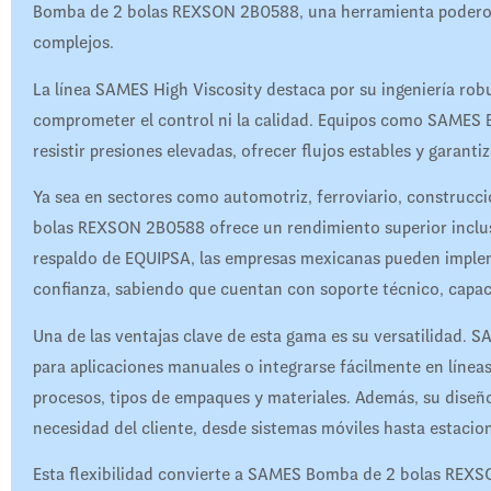
Bomba de 2 bolas REXSON 2B0588, una herramienta poderosa 
complejos.
La línea SAMES High Viscosity destaca por su ingeniería robu
comprometer el control ni la calidad. Equipos como SAMES
resistir presiones elevadas, ofrecer flujos estables y garant
Ya sea en sectores como automotriz, ferroviario, construc
bolas REXSON 2B0588 ofrece un rendimiento superior inclus
respaldo de EQUIPSA, las empresas mexicanas pueden imp
confianza, sabiendo que cuentan con soporte técnico, capaci
Una de las ventajas clave de esta gama es su versatilidad
para aplicaciones manuales o integrarse fácilmente en líne
procesos, tipos de empaques y materiales. Además, su diseñ
necesidad del cliente, desde sistemas móviles hasta estacione
Esta flexibilidad convierte a SAMES Bomba de 2 bolas REXS