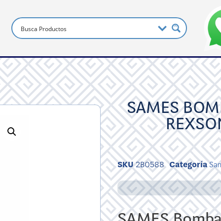
SAMES BOMB
REXSO
SKU
2B0588
Categoría
Sam
SAMES Bomba 