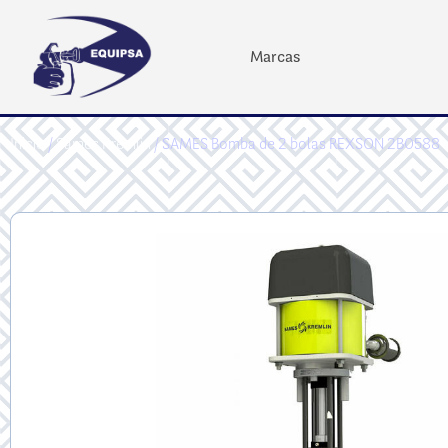
Marcas
Inicio
/
Sames Kremlin
/ SAMES Bomba de 2 bolas REXSON 2B0588