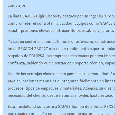
complejos.
La línea SAMES High Viscosity destaca por su ingeniería robu
comprometer el control ni la calidad. Equipos como SAMES
resistir presiones elevadas, ofrecer flujos estables y garant
Ya sea en sectores como automotriz, ferroviario, construc
bolas REXSON 2B0227 ofrece un rendimiento superior inclus
respaldo de EQUIPSA, las empresas mexicanas pueden imp
confianza, sabiendo que cuentan con soporte técnico, capaci
Una de las ventajas clave de esta gama es su versatilidad
para aplicaciones manuales o integrarse fácilmente en líne
procesos, tipos de empaques y materiales. Además, su diseñ
necesidad del cliente, desde sistemas móviles hasta estacione
Esta flexibilidad convierte a SAMES Bomba de 2 bolas REXS
que requiera precisión en la aplicación de materiales visc