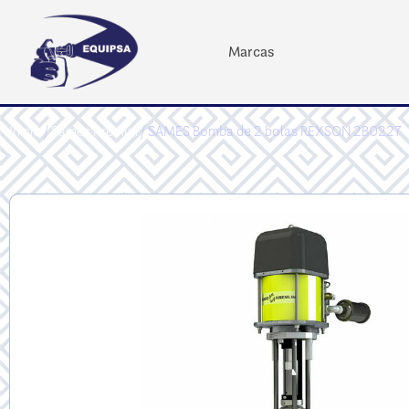
Marcas
Inicio
/
Sames Kremlin
/ SAMES Bomba de 2 bolas REXSON 2B0227