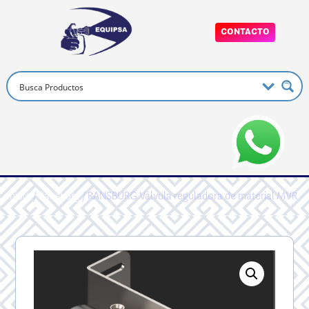
CONTACTO
Inicio
/
Ransburg
/ RANSBURG Válvula reguladora de material MVR