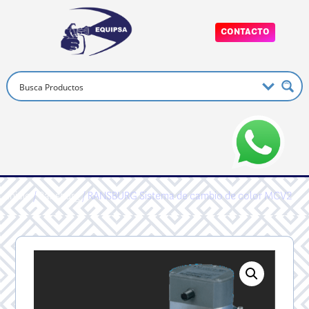
CONTACTO
Inicio
/
Ransburg
/ RANSBURG Sistema de cambio de color MCV2