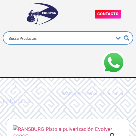
CONTACTO
Inicio
/
Ransburg
/
Aplicadores electrostáticos
/
Aplicadores
automáticos electrostáticos
/ RANSBURG Pistola pulverización
Evolver 560SE